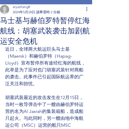
aryazhang8
2024年5月28日
讀畢需時 2 分鐘
马士基与赫伯罗特暂停红海
航线：胡塞武装袭击加剧航
运安全危机
近日，全球两大航运巨头马士基
（Maersk）和赫伯罗特（Hapag-
Lloyd）宣布暂停所有途经红海的航线，
此举是为了应对也门胡塞武装针对商船
的袭击。此事件已引起国际航运界的广
泛关注和担忧。
胡塞武装最近的攻击发生在12月15日，
当时一枚导弹击中了一艘由赫伯罗特运
营的名为Al Jasrah的集装箱船，造成船
只起火。与此同时，另一艘由地中海航
运公司（MSC）运营的船只MSC 